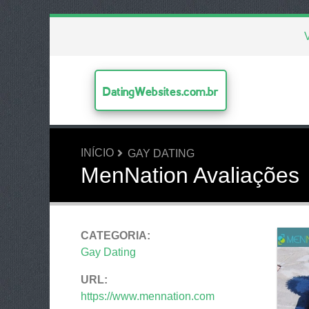
V
DatingWebsites.com.br
INÍCIO
GAY DATING
MenNation Avaliações
CATEGORIA:
Gay Dating
URL:
https://www.mennation.com