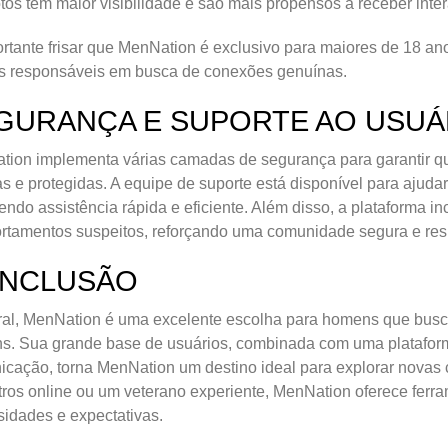
tos têm maior visibilidade e são mais propensos a receber inte
rtante frisar que MenNation é exclusivo para maiores de 18 
os responsáveis em busca de conexões genuínas.
GURANÇA E SUPORTE AO USUÁ
ion implementa várias camadas de segurança para garantir qu
s e protegidas. A equipe de suporte está disponível para ajud
endo assistência rápida e eficiente. Além disso, a plataforma i
tamentos suspeitos, reforçando uma comunidade segura e res
NCLUSÃO
ral, MenNation é uma excelente escolha para homens que busc
. Sua grande base de usuários, combinada com uma plataforma 
cação, torna MenNation um destino ideal para explorar nova
ros online ou um veterano experiente, MenNation oferece ferr
idades e expectativas.