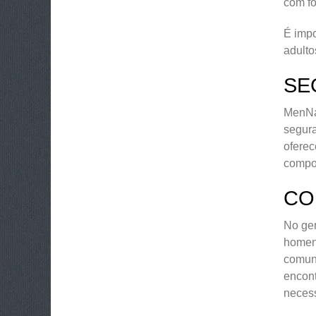
com fo
É impo
adult
SE
MenNat
segura
oferec
compor
CO
No ge
homens
comuni
encont
necess