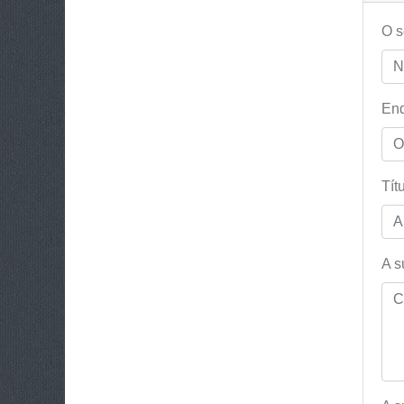
O 
End
Tít
A s