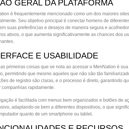
SÃO GERAL DA PLATAFORMA
ion é frequentemente mencionado como um dos maiores sites e
lmente. Seu objetivo principal é conectar homens de diferente
em suas preferências e desejos de maneira segura e acolhedora
s ativos, o que aumenta significativamente as chances dos u
hantes.
TERFACE E USABILIDADE
s primeiras coisas que se nota ao acessar o MenNation é sua 
ivo, permitindo que mesmo aqueles que não são tão familiariza
ões de registro são claras, e o processo é direto, garantind
r companhias rapidamente.
gação é facilitada com menus bem organizados e botões de açã
sivo, adaptando-se bem a diferentes dispositivos, o que signi
putador quanto de um smartphone ou tablet.
NCIONALIDADES E RECURSOS