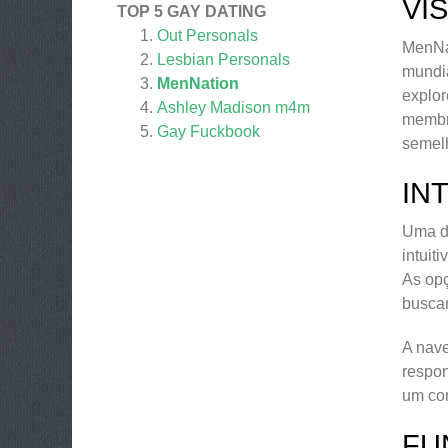
VI
TOP 5 GAY DATING
Out Personals
MenNat
Lesbian Personals
mundia
MenNation
explor
Ashley Madison m4m
membro
Gay Fuckbook
semel
IN
Uma da
intuit
As opç
busca
A nave
respon
um com
FU