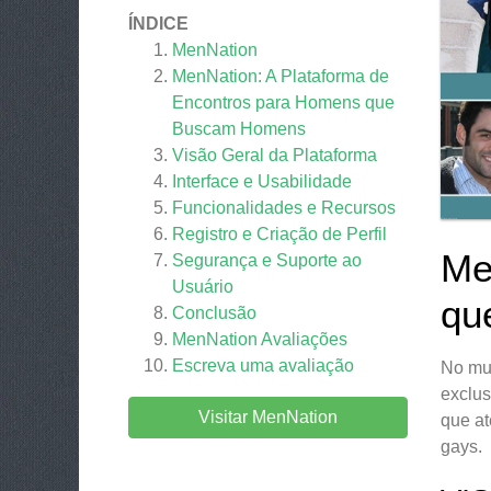
ÍNDICE
MenNation
MenNation: A Plataforma de
Encontros para Homens que
Buscam Homens
Visão Geral da Plataforma
Interface e Usabilidade
Funcionalidades e Recursos
Registro e Criação de Perfil
Me
Segurança e Suporte ao
Usuário
qu
Conclusão
MenNation
Avaliações
Escreva uma avaliação
No mun
exclu
Visitar MenNation
que at
gays.