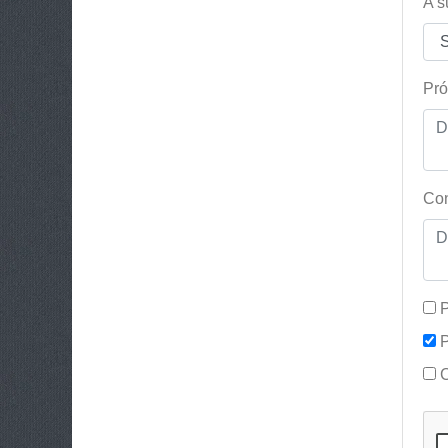
A s
Pró
Con
P
P