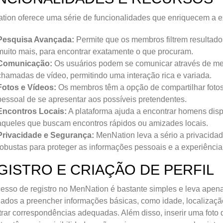
ion oferece uma série de funcionalidades que enriquecem a ex
Pesquisa Avançada:
Permite que os membros filtrem resultados 
muito mais, para encontrar exatamente o que procuram.
Comunicação:
Os usuários podem se comunicar através de me
chamadas de vídeo, permitindo uma interação rica e variada.
Fotos e Vídeos:
Os membros têm a opção de compartilhar foto
pessoal de se apresentar aos possíveis pretendentes.
Encontros Locais:
A plataforma ajuda a encontrar homens disp
aqueles que buscam encontros rápidos ou amizades locais.
Privacidade e Segurança:
MenNation leva a sério a privacida
robustas para proteger as informações pessoais e a experiênci
GISTRO E CRIAÇÃO DE PERFIL
esso de registro no MenNation é bastante simples e leva apen
ados a preencher informações básicas, como idade, localização 
rar correspondências adequadas. Além disso, inserir uma foto de