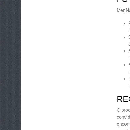
MenNat
RE
O proc
convid
encont