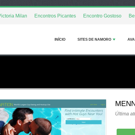
ictoria Milan
Encontros Picantes
Encontro Gostoso
Be
INÍCIO
SITES DE NAMORO
AVA
MENN
Última at