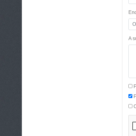
End
A s
P
P
C