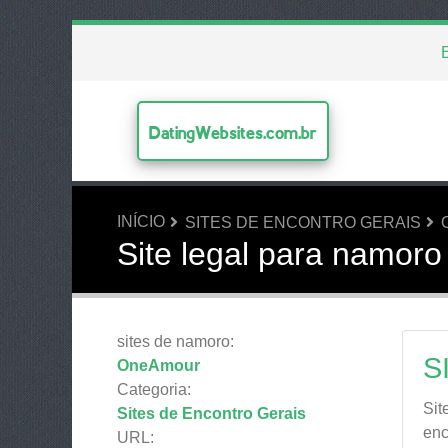
DatingWebsites.com.br
INÍCIO
SITES DE ENCONTRO GERAIS
Site legal para namoro
sites de namoro:
S
OneAmour
Categoria:
Sit
Sites de Encontro Gerais
enc
URL: