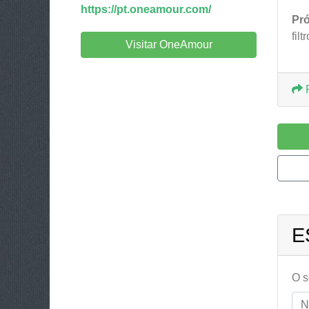
https://pt.oneamour.com/
Pr
fil
Visitar OneAmour
E
O 