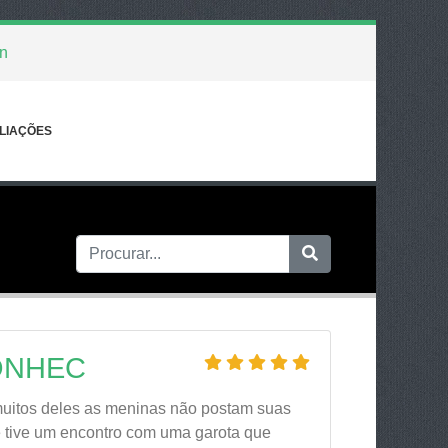
an
LIAÇÕES
ONHEC
muitos deles as meninas não postam suas
Até tive um encontro com uma garota que