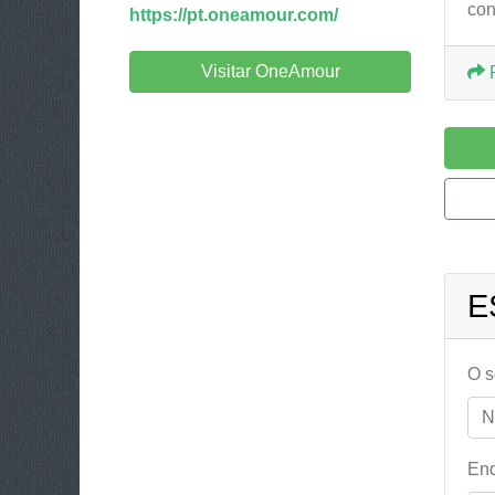
con
https://pt.oneamour.com/
Visitar OneAmour
E
O 
End