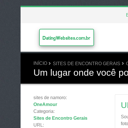
DatingWebsites.com.br
INÍCIO
SITES DE ENCONTRO GERAIS
Um lugar onde você p
sites de namoro:
U
OneAmour
Categoria:
Sou
Sites de Encontro Gerais
fot
URL: