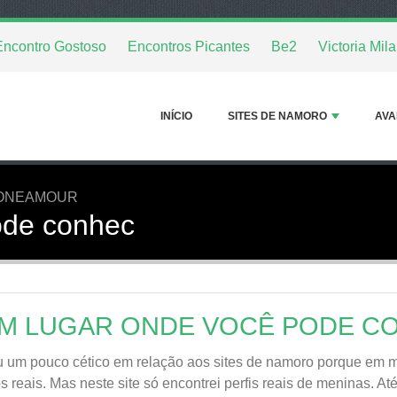
Encontro Gostoso
Encontros Picantes
Be2
Victoria Mil
INÍCIO
SITES DE NAMORO
AVA
ONEAMOUR
ode conhec
M LUGAR ONDE VOCÊ PODE C
 um pouco cético em relação aos sites de namoro porque em 
os reais. Mas neste site só encontrei perfis reais de meninas. 