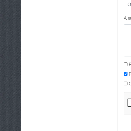
A s
P
P
C