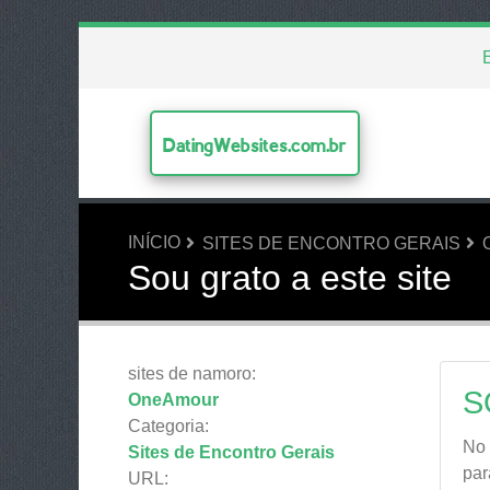
DatingWebsites.com.br
INÍCIO
SITES DE ENCONTRO GERAIS
Sou grato a este site
sites de namoro:
S
OneAmour
Categoria:
No 
Sites de Encontro Gerais
par
URL: