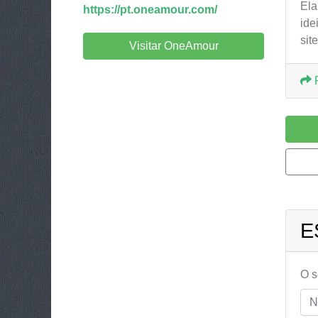
Ela
https://pt.oneamour.com/
ide
site
Visitar OneAmour
E
O 