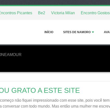
Encontros Picantes
Be2
Victoria Milan
Encontro Gostos
INÍCIO
SITES DE NAMORO
AVA
ONEAMOUR
OU GRATO A ESTE SITE
começo não fiquei impressionado com esse site, pois você tem
a conversar com todo mundo. Mas então uma mulher me escreveu