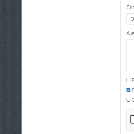
End
A s
P
P
C