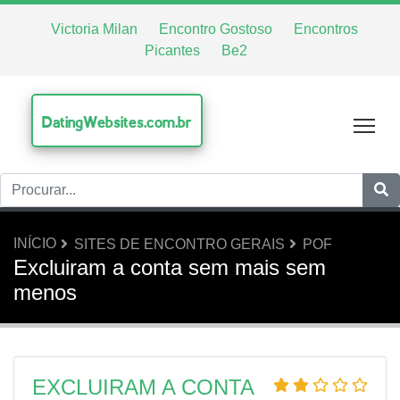
Victoria Milan
Encontro Gostoso
Encontros
Picantes
Be2
DatingWebsites.com.br
Tog
INÍCIO
SITES DE ENCONTRO GERAIS
POF
Excluiram a conta sem mais sem
menos
EXCLUIRAM A CONTA