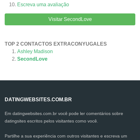
Escreva uma avaliação
Visitar SecondLove
TOP 2 CONTACTOS EXTRACONYUGALES
Ashley Madison
SecondLove
DATINGWEBSITES.COM.BR
Em datingwebsites.com.br você pode ler comentários sobre
datingsites escritos pelos visitantes como você.
Partilhe a sua experiência com outros visitantes e escreva um