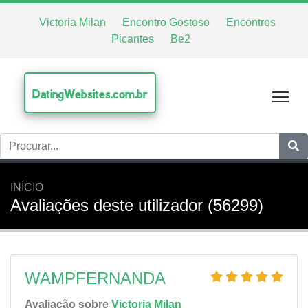
Victoria Milan
Encontro Gostoso
Encontros
Picantes
Be2
DatingWebsites.com.br
Tog
INÍCIO
Avaliações deste utilizador (56299)
WAMPFERNANDA
Avaliação sobre
Victoria Milan